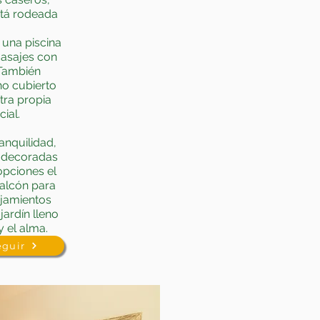
stá rodeada
 una piscina
masajes con
 También
o cubierto
tra propia
cial.
anquilidad,
 decoradas
opciones el
alcón para
jamientos
ardín lleno
y el alma.
eguir