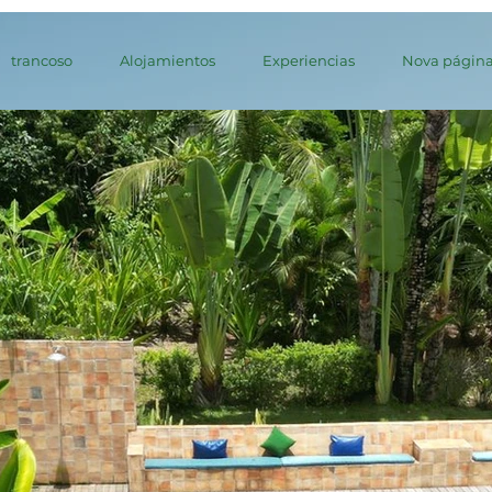
trancoso
Alojamientos
Experiencias
Nova págin