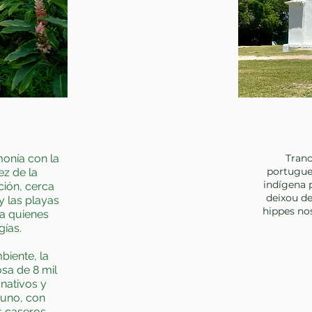
monía con la
Tranc
portugue
ez de la
indígena 
ión, cerca
deixou de
 y las playas
hippes no
ra quienes
ías.
iente, la
sa de 8 mil
nativos y
yuno, con
s caseros,