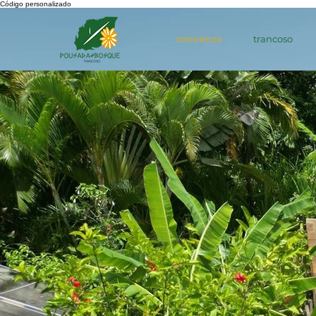
Código personalizado
comienzo
trancoso