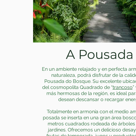
A Pousada
En un ambiente relajado y en perfecta ar
naturaleza, podrá disfrutar de la calid
Pousada do Bosque. Su excelente ubicac
del cosmopolita Quadrado de “
trancoso
”
más hermosas de la región, es ideal pa
desean descansar o recargar energ
Totalmente en armonía con el medio amb
posada se inserta en una gran área bosco
metros cuadrados rodeada de árboles 
jardines. Ofrecemos un delicioso desa
frutas de temporada, jugos y producto