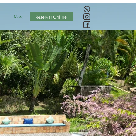
a
More
Reservar Online